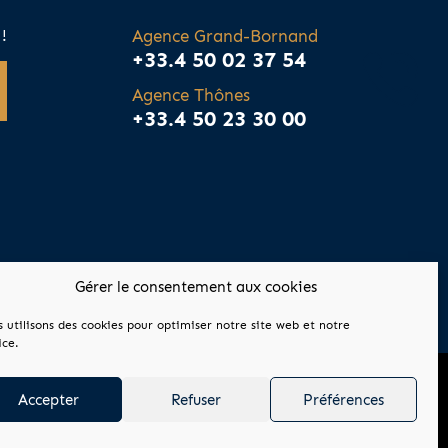
!
Agence Grand-Bornand
+33.4 50 02 37 54
Agence Thônes
+33.4 50 23 30 00
Gérer le consentement aux cookies
 utilisons des cookies pour optimiser notre site web et notre
ice.
Accepter
Refuser
Préférences
Tous droits réservés © Montana 2026 - Made by ALTIMAX