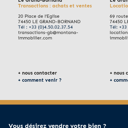
Le Grand-Bornand
Le Gra
Transactions : achats et ventes
Locatio
20 Place de l’Eglise
69 route
74450 LE GRAND-BORNAND
74450 
Tél : +33 (0)4.50.02.37.54
Tél: +33
transactions-gb@montana-
locatio
immobilier.com
immobil
nous contacter
nous 
comment venir ?
comme
Vous désirez vendre votre bien ?