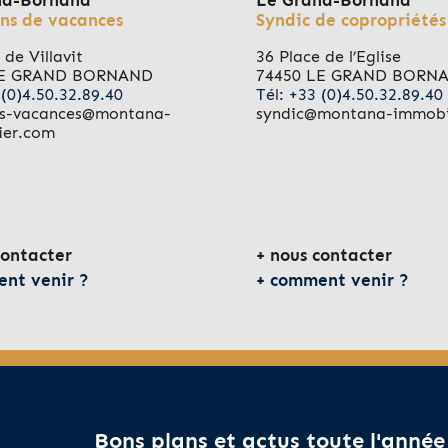
nd-Bornand
Le Grand-Bornand
ns de vacances
Syndic de copropriétés
 de Villavit
36 Place de l’Eglise
LE GRAND BORNAND
74450 LE GRAND BORN
 (0)4.50.32.89.40
Tél: +33 (0)4.50.32.89.40
ns-vacances@montana-
syndic@montana-immobi
ier.com
contacter
nous contacter
nt venir ?
comment venir ?
Bons plans et actus toute l'année